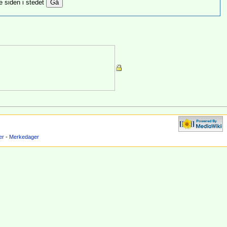
e siden i stedet
er
-
Merkedager