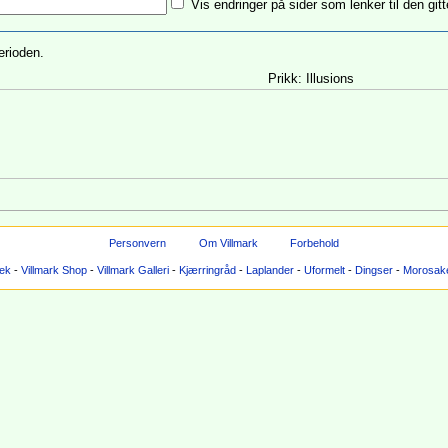
Vis endringer på sider som lenker til den gitt
erioden.
Prikk: Illusions
Personvern
Om Villmark
Forbehold
tek
-
Villmark Shop
-
Villmark Galleri
-
Kjærringråd
-
Laplander
-
Uformelt
-
Dingser
-
Morosak