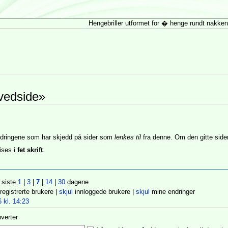
Hengebriller utformet for � henge rundt nakken
ovedside»
endringene som har skjedd på sider som
lenkes til
fra denne. Om den gitte siden
ises i
fet skrift
.
 siste
1
|
3
|
7
|
14
|
30
dagene
registrerte brukere |
skjul
innloggede brukere |
skjul
mine endringer
 kl. 14:23
nverter