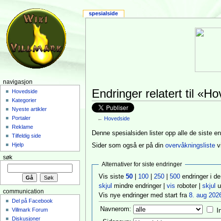
spesialside
navigasjon
Endringer relatert til «H
Hovedside
Kategorier
Nyeste artikler
Portaler
←
Hovedside
Reklame
Denne spesialsiden lister opp alle de siste 
Tilfeldig side
Hjelp
Sider som også er på din
overvåkningsliste
v
søk
Alternativer for siste endringer
Vis siste
50
|
100
|
250
|
500
endringer i de
skjul
mindre endringer |
vis
roboter |
skjul
u
communication
Vis nye endringer med start fra
8. aug 2026
Del på Facebook
Navnerom:
Villmark Forum
I
Diskusjoner